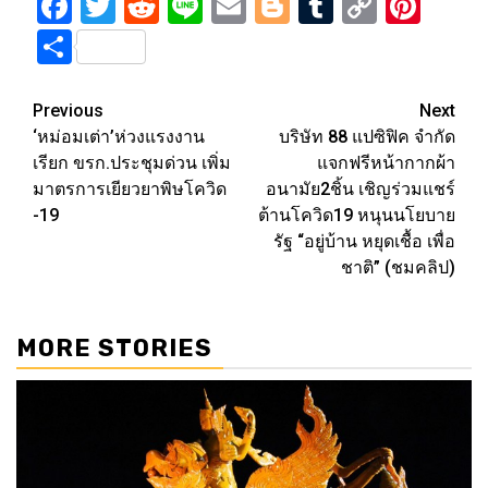
Facebook
Twitter
Reddit
Line
Email
Blogger
Tumblr
Copy
Pint
Link
Share
Post
Previous
Next
‘หม่อมเต่า’ห่วงแรงงาน
บริษัท 88 แปซิฟิค จำกัด
navigation
เรียก ขรก.ประชุมด่วน เพิ่ม
แจกฟรีหน้ากากผ้า
มาตรการเยียวยาพิษโควิด
อนามัย2ชิ้น เชิญร่วมแชร์
-19
ต้านโควิด19 หนุนนโยบาย
รัฐ “อยู่บ้าน หยุดเชื้อ เพื่อ
ชาติ” (ชมคลิป)
MORE STORIES