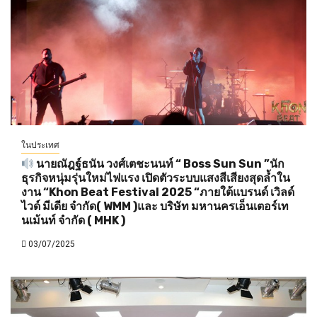
ในประเทศ
นายณัฎฐ์ธนัน วงศ์เตชะนนท์ “ Boss Sun Sun ”นัก
ธุรกิจหนุ่มรุ่นใหม่ไฟแรง เปิดตัวระบบแสงสีเสียงสุดล้ำใน
งาน “Khon Beat Festival 2025 “ภายใต้แบรนด์ เวิลด์
ไวด์ มีเดีย จำกัด( WMM )และ บริษัท มหานครเอ็นเตอร์เท
นเม้นท์ จำกัด ( MHK )
03/07/2025