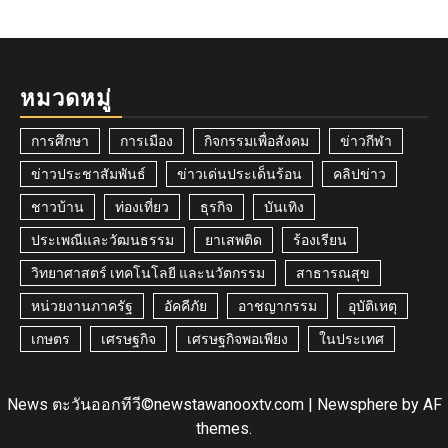
หมวดหมู่
การศึกษา
การเมือง
กิจกรรมเพื่อสังคม
ข่าวกีฬา
ข่าวประชาสัมพันธ์
ข่าวเด่นประเด็นร้อน
คลิปข่าว
ชาวบ้าน
ท่องเที่ยว
ธุรกิจ
บันเทิง
ประเพณีและวัฒนธรรม
ยาเสพติด
ร้องเรียน
วิทยาศาสตร์ เทคโนโลยี และนวัตกรรม
สาธารณสุข
หน่วยงานภาครัฐ
อัคคีภัย
อาชญากรรม
อุบัติเหตุ
เกษตร
เศรษฐกิจ
เศรษฐกิจพอเพียง
ในประเทศ
News ตะวันออกทีวี©newstawanooxtv.com
|
Newsphere
by AF
themes.