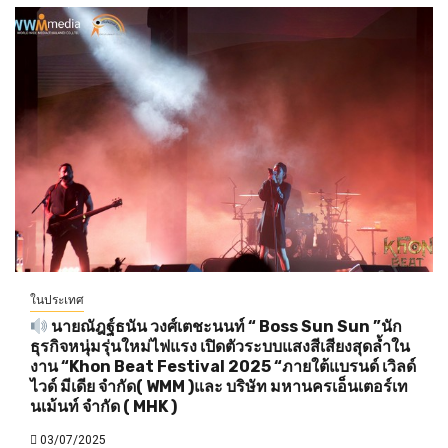
ในประเทศ
นายณัฎฐ์ธนัน วงศ์เตชะนนท์ “ Boss Sun Sun ”นัก
ธุรกิจหนุ่มรุ่นใหม่ไฟแรง เปิดตัวระบบแสงสีเสียงสุดล้ำใน
งาน “Khon Beat Festival 2025 “ภายใต้แบรนด์ เวิลด์
ไวด์ มีเดีย จำกัด( WMM )และ บริษัท มหานครเอ็นเตอร์เท
นเม้นท์ จำกัด ( MHK )
03/07/2025