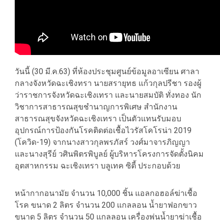
วันนี้ (30 มี.ค.63) ที่ห้องประชุมศูนย์ข้อมูลอาเซียน ศาลา
กลางจังหวัดฉะเชิงทรา นายสรายุทธ แก้วกุลปรีชา รองผู้
ว่าราชการจังหวัดฉะเชิงเทรา และนายสมบัติ ทั่งทอง นัก
วิชาการสาธารณสุขชำนาญการพิเศษ สำนักงาน
สาธารณสุขจังหวัดฉะเชิงเทรา เป็นตัวแทนรับมอบ
อุปกรณ์การป้องกันโรคติดต่อเชื้อไวรัสโคโรน่า 2019
(โควิด-19) จากนางสาวกุลพรภัสร์ วงศ์มาจารภิญญา
และนางสุรีย์ วศินพิตรพิบูลย์ ผู้บริหารโครงการจัดตั้งนิคม
อุตสาหกรรม ฉะเชิงเทรา บลูเทค ซิตี้ ประกอบด้วย
หน้ากากอนามัย จำนวน 10,000 ชิ้น แอลกอฮอล์ฆ่าเชื้อ
โรค ขนาด 2 ลิตร จำนวน 200 แกลลอน น้ำยาฟอกขาว
ขนาด 5 ลิตร จำนวน 50 แกลลอน เครื่องพ่นน้ำยาฆ่าเชื้อ