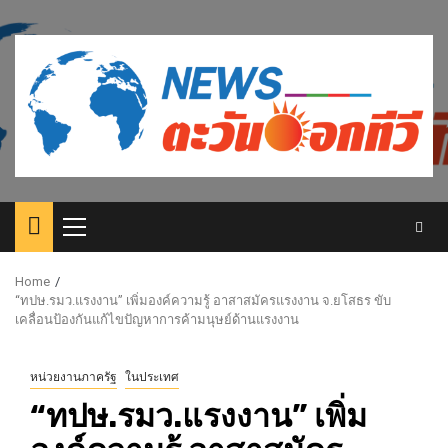
Skip
to
content
Primary
Menu
Home
“ทปษ.รมว.แรงงาน” เพิ่มองค์ความรู้ อาสาสมัครแรงงาน จ.ยโสธร ขับ
เคลื่อนป้องกันแก้ไขปัญหาการค้ามนุษย์ด้านแรงงาน
หน่วยงานภาครัฐ
ในประเทศ
“ทปษ.รมว.แรงงาน” เพิ่ม