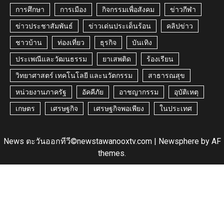
การศึกษา
การเมือง
กิจกรรมเพื่อสังคม
ข่าวกีฬา
ข่าวประชาสัมพันธ์
ข่าวเด่นประเด็นร้อน
คลิปข่าว
ชาวบ้าน
ท่องเที่ยว
ธุรกิจ
บันเทิง
ประเพณีและวัฒนธรรม
ยาเสพติด
ร้องเรียน
วิทยาศาสตร์ เทคโนโลยี และนวัตกรรม
สาธารณสุข
หน่วยงานภาครัฐ
อัคคีภัย
อาชญากรรม
อุบัติเหตุ
เกษตร
เศรษฐกิจ
เศรษฐกิจพอเพียง
ในประเทศ
News ตะวันออกทีวี©newstawanooxtv.com
|
Newsphere
by AF
themes.