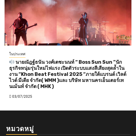
ในประเทศ
นายณัฎฐ์ธนัน วงศ์เตชะนนท์ “ Boss Sun Sun ”นัก
ธุรกิจหนุ่มรุ่นใหม่ไฟแรง เปิดตัวระบบแสงสีเสียงสุดล้ำใน
งาน “Khon Beat Festival 2025 “ภายใต้แบรนด์ เวิลด์
ไวด์ มีเดีย จำกัด( WMM )และ บริษัท มหานครเอ็นเตอร์เท
นเม้นท์ จำกัด ( MHK )
03/07/2025
หมวดหมู่