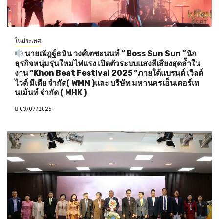
ในประเทศ
นายณัฎฐ์ธนัน วงศ์เตชะนนท์ “ Boss Sun Sun ”นัก
ธุรกิจหนุ่มรุ่นใหม่ไฟแรง เปิดตัวระบบแสงสีเสียงสุดล้ำใน
งาน “Khon Beat Festival 2025 “ภายใต้แบรนด์ เวิลด์
ไวด์ มีเดีย จำกัด( WMM )และ บริษัท มหานครเอ็นเตอร์เท
นเม้นท์ จำกัด ( MHK )
03/07/2025