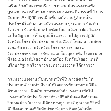
เสริมสร้างศักยภาพเครือข่ายอาสาสมัครแรงงานเพื่อ
บูรณาการภารกิจของกระทรวงแรงงาน กิจกรรมที่ 1 การ
สัมมนาเชิงปฏิบัติการเพื่อเพิ่มองค์ความรู้อันจะเป็น
ประโยชน์ให้กับอาสาสมัครแรงงาน บูรณาการร่วมกับ
โครงการขับเคลื่อนกลไกเชิงนโยบายในการป้องกันและ
แก้ไขปัญหาการค้ามนุษย์ด้านแรงงานไปสู่การปฏิบัติ
จังหวัดยโสธร ปีงบประมาณ พ.ศ. 2563 โดยมี นายนพดล
จงสมชัย แรงงานจังหวัดยโสธร กล่าวรายงาน
วัตถุประสงค์ของการจัดงาน ณ ห้องบุษราคัม โรงแรม เจ
พี เอ็มเมอรัลด์ยโสธร อำเภอเมือง จังหวัดยโสธร โดยที่
ปรึกษารัฐมนตรีว่าการกระทรวงแรงงาน ได้กล่าวว่า
กระทรวงแรงงาน มีบทบาทหน้าที่ในการส่งเสริมให้
ประชาชนมีงานทำ มีรายได้โดยการพัฒนาทักษะฝีมือ
ด้านแรงงาน เพิ่มศักยภาพของกำลังแรงงาน เพื่อให้
แรงงานมีหลักประกันการดำรงชีวิตที่มั่นคง จึงกำหนด
วิสัยทัศน์ว่า “แรงงานมีศักยภาพสูง และมีคุณภาพชีวิตที่
ดี” ซึ่งตอบสนองวิสัยทัศน์ของรัฐบาล ที่จะมุ่งมั่นที่จะ