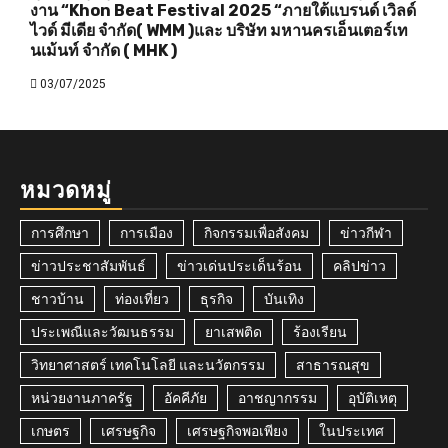
งาน “Khon Beat Festival 2025 “ภายใต้แบรนด์ เวิลด์
ไวด์ มีเดีย จำกัด( WMM )และ บริษัท มหานครเอ็นเตอร์เท
นเม้นท์ จำกัด ( MHK )
03/07/2025
หมวดหมู่
การศึกษา
การเมือง
กิจกรรมเพื่อสังคม
ข่าวกีฬา
ข่าวประชาสัมพันธ์
ข่าวเด่นประเด็นร้อน
คลิปข่าว
ชาวบ้าน
ท่องเที่ยว
ธุรกิจ
บันเทิง
ประเพณีและวัฒนธรรม
ยาเสพติด
ร้องเรียน
วิทยาศาสตร์ เทคโนโลยี และนวัตกรรม
สาธารณสุข
หน่วยงานภาครัฐ
อัคคีภัย
อาชญากรรม
อุบัติเหตุ
เกษตร
เศรษฐกิจ
เศรษฐกิจพอเพียง
ในประเทศ