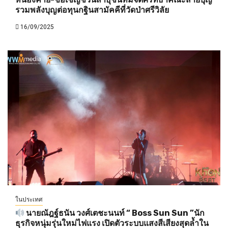
รวมพลังบุญต่อทุนกฐินสามัคคีที่วัดป่าศรีวิลัย
16/09/2025
ในประเทศ
นายณัฎฐ์ธนัน วงศ์เตชะนนท์ “ Boss Sun Sun ”นัก
ธุรกิจหนุ่มรุ่นใหม่ไฟแรง เปิดตัวระบบแสงสีเสียงสุดล้ำใน