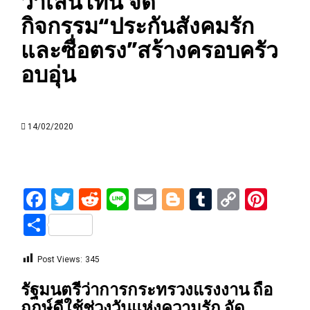
วาเลนไทน์ จัด
กิจกรรม“ประกันสังคมรัก
และซื่อตรง”สร้างครอบครัว
อบอุ่น
14/02/2020
Facebook
Twitter
Reddit
Line
Email
Blogger
Tumblr
Copy
Pint
Link
Share
Post Views:
345
รัฐมนตรีว่าการกระทรวงแรงงาน ถือ
ฤกษ์ดีใช้ช่วงวันแห่งความรัก จัด