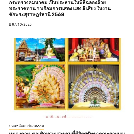
กระทรวงคมนาคม เป็นประธานในพิธีฉลองถ้วย
พระราชทาน ฯ พร้อมการแสดง แสง สี เสียง ในงาน
ชักพระสุราษฎร์ธานี 2568
07/10/2025
ประเพณีและวัฒนธรรม
หนองคาย-ขอเชิญชวนสาธุชนที่มีจิตศรัทธาคณะสายบุญ