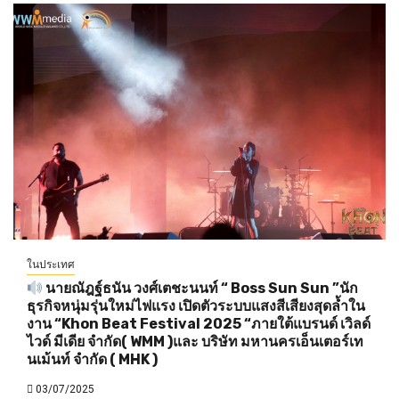
ในประเทศ
นายณัฎฐ์ธนัน วงศ์เตชะนนท์ “ Boss Sun Sun ”นัก
ธุรกิจหนุ่มรุ่นใหม่ไฟแรง เปิดตัวระบบแสงสีเสียงสุดล้ำใน
งาน “Khon Beat Festival 2025 “ภายใต้แบรนด์ เวิลด์
ไวด์ มีเดีย จำกัด( WMM )และ บริษัท มหานครเอ็นเตอร์เท
นเม้นท์ จำกัด ( MHK )
03/07/2025