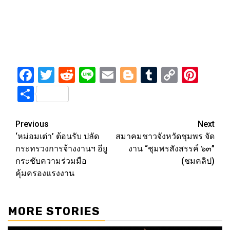
Facebook
Twitter
Reddit
Line
Email
Blogger
Tumblr
Copy
Pint
Link
Share
Post
Previous
Next
‘หม่อมเต่า’ ต้อนรับ ปลัด
สมาคมชาวจังหวัดชุมพร จัด
navigation
กระทรวงการจ้างงานฯ อียู
งาน “ชุมพรสังสรรค์ ๖๓”
กระชับความร่วมมือ
(ชมคลิป)
คุ้มครองแรงงาน
MORE STORIES