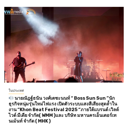
ในประเทศ
นายณัฎฐ์ธนัน วงศ์เตชะนนท์ “ Boss Sun Sun ”นัก
ธุรกิจหนุ่มรุ่นใหม่ไฟแรง เปิดตัวระบบแสงสีเสียงสุดล้ำใน
งาน “Khon Beat Festival 2025 “ภายใต้แบรนด์ เวิลด์
ไวด์ มีเดีย จำกัด( WMM )และ บริษัท มหานครเอ็นเตอร์เท
นเม้นท์ จำกัด ( MHK )