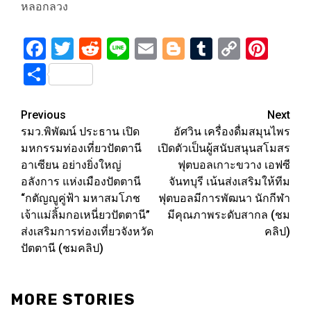
หลอกลวง
Facebook
Twitter
Reddit
Line
Email
Blogger
Tumblr
Copy
Pint
Link
Share
Post
Previous
Next
รมว.พิพัฒน์ ประธาน เปิด
อัศวิน เครื่องดื่มสมุนไพร
navigation
มหกรรมท่องเที่ยวปัตตานี
เปิดตัวเป็นผู้สนับสนุนสโมสร
อาเซียน อย่างยิ่งใหญ่
ฟุตบอลเกาะขวาง เอฟซี
อลังการ แห่งเมืองปัตตานี
จันทบุรี เน้นส่งเสริมให้ทีม
“กตัญญูคู่ฟ้า มหาสมโภช
ฟุตบอลมีการพัฒนา นักกีฬา
เจ้าแม่ลิ้มกอเหนี่ยวปัตตานี”
มีคุณภาพระดับสากล (ชม
ส่งเสริมการท่องเที่ยวจังหวัด
คลิป)
ปัตตานี (ชมคลิป)
MORE STORIES