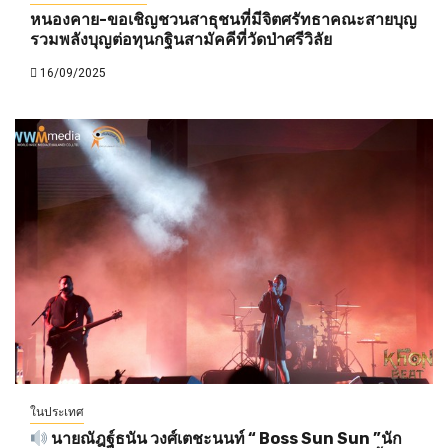
หนองคาย-ขอเชิญชวนสาธุชนที่มีจิตศรัทธาคณะสายบุญ
รวมพลังบุญต่อทุนกฐินสามัคคีที่วัดป่าศรีวิลัย
16/09/2025
ในประเทศ
นายณัฎฐ์ธนัน วงศ์เตชะนนท์ “ Boss Sun Sun ”นัก