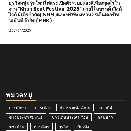
ธุรกิจหนุ่มรุ่นใหม่ไฟแรง เปิดตัวระบบแสงสีเสียงสุดล้ำใน
งาน “Khon Beat Festival 2025 “ภายใต้แบรนด์ เวิลด์
ไวด์ มีเดีย จำกัด( WMM )และ บริษัท มหานครเอ็นเตอร์เท
นเม้นท์ จำกัด ( MHK )
03/07/2025
หมวดหมู่
การศึกษา
การเมือง
กิจกรรมเพื่อสังคม
ข่าวกีฬา
ข่าวประชาสัมพันธ์
ข่าวเด่นประเด็นร้อน
คลิปข่าว
ชาวบ้าน
ท่องเที่ยว
ธุรกิจ
บันเทิง
ประเพณีและวัฒนธรรม
ยาเสพติด
ร้องเรียน
วิทยาศาสตร์ เทคโนโลยี และนวัตกรรม
สาธารณสุข
หน่วยงานภาครัฐ
อัคคีภัย
อาชญากรรม
อุบัติเหตุ