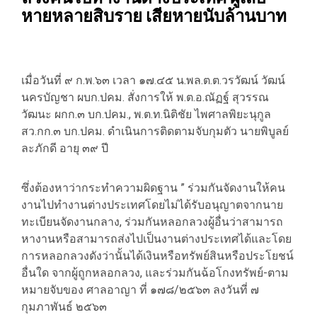
หายหลายสิบราย เสียหายนับล้านบาท
เมื่อวันที่ ๙ ก.พ.๖๓ เวลา ๑๗.๔๕ น.พล.ต.ต.วรวัฒน์ วัฒน์
นครบัญชา ผบก.ปคม. สั่งการให้ พ.ต.อ.ณัฏฐ์ สุวรรณ
วัฒนะ ผกก.๓ บก.ปคม., พ.ต.ท.นิติชัย ไพศาลพิยะนุกูล
สว.กก.๓ บก.ปคม. ดำเนินการติดตามจับกุมตัว นายพิบูลย์
ละภักดี อายุ ๓๙ ปี
ซึ่งต้องหาว่ากระทำความผิดฐาน ” ร่วมกันจัดงานให้คน
งานไปทำงานต่างประเทศโดยไม่ได้รับอนุญาตจากนาย
ทะเบียนจัดงานกลาง, ร่วมกันหลอกลวงผู้อื่นว่าสามารถ
หางานหรือสามารถส่งไปเป็นงานต่างประเทศได้และโดย
การหลอกลวงดังว่านั้นได้เงินหรือทรัพย์สินหรือประโยชน์
อื่นใด จากผู้ถูกหลอกลวง, และร่วมกันฉ้อโกงทรัพย์-ตาม
หมายจับของ ศาลอาญา ที่ ๑๗๘/๒๕๖๓ ลงวันที่ ๗
กุมภาพันธ์ ๒๕๖๓