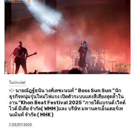
ในประเทศ
นายณัฎฐ์ธนัน วงศ์เตชะนนท์ “ Boss Sun Sun ”นัก
ธุรกิจหนุ่มรุ่นใหม่ไฟแรง เปิดตัวระบบแสงสีเสียงสุดล้ำใน
งาน “Khon Beat Festival 2025 “ภายใต้แบรนด์ เวิลด์
ไวด์ มีเดีย จำกัด( WMM )และ บริษัท มหานครเอ็นเตอร์เท
นเม้นท์ จำกัด ( MHK )
03/07/2025