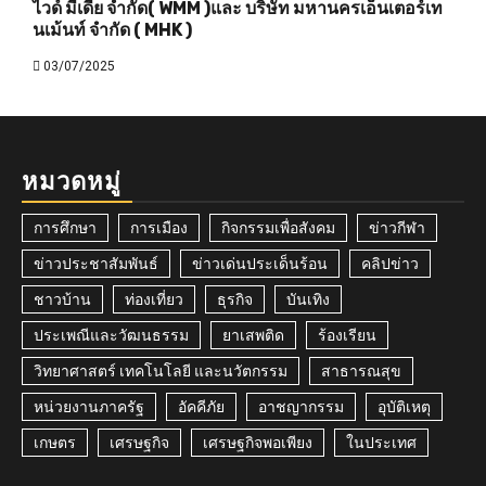
ไวด์ มีเดีย จำกัด( WMM )และ บริษัท มหานครเอ็นเตอร์เท
นเม้นท์ จำกัด ( MHK )
03/07/2025
หมวดหมู่
การศึกษา
การเมือง
กิจกรรมเพื่อสังคม
ข่าวกีฬา
ข่าวประชาสัมพันธ์
ข่าวเด่นประเด็นร้อน
คลิปข่าว
ชาวบ้าน
ท่องเที่ยว
ธุรกิจ
บันเทิง
ประเพณีและวัฒนธรรม
ยาเสพติด
ร้องเรียน
วิทยาศาสตร์ เทคโนโลยี และนวัตกรรม
สาธารณสุข
หน่วยงานภาครัฐ
อัคคีภัย
อาชญากรรม
อุบัติเหตุ
เกษตร
เศรษฐกิจ
เศรษฐกิจพอเพียง
ในประเทศ