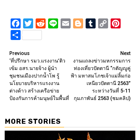
Facebook
Twitter
Reddit
Line
Email
Blogger
Tumblr
Copy
Pint
Link
Share
Post
Previous
Next
‘ที่ปรึกษา รมว.แรงงาน’ติว
งานแถลงข่าวมหกรรมการ
navigation
เข้ม อสร.นายจ้าง ผู้นำ
ท่องเที่ยวปัตตานี “กตัญญูคู่
ชุมชนเมืองปากน้ำโพ รู้
ฟ้า มหาสมโภชเจ้าแม่ลิ้มก่อ
นโยบายบริหารแรงงาน
เหนียวปัตตานี 2563”
ต่างด้าว สร้างเครือข่าย
ระหว่างวันที่ 5-11
ป้องกันการค้ามนุษย์ในพื้นที่
กุมภาพันธ์ 2563 (ชมคลิป)
MORE STORIES