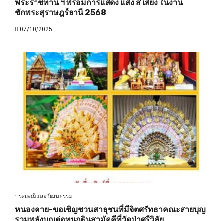
พระราชทาน ฯ พร้อมการแสดง แสง สี เสียง ในงาน
ชักพระสุราษฎร์ธานี 2568
07/10/2025
ประเพณีและวัฒนธรรม
หนองคาย-ขอเชิญชวนสาธุชนที่มีจิตศรัทธาคณะสายบุญ
รวมพลังบุญต่อทุนกฐินสามัคคีที่วัดป่าศรีวิลัย