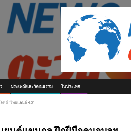
ยว
ประเพณีและวัฒนธรรม
ในประเทศ
บโจทย์ “ไทยแลนด์ 4.0”
้หุ่นยนต์แขนกล ฝึกฝีมือคนอุบลฯ