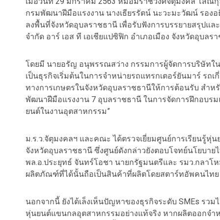
เมื่อวันที่ 29 มกราคม 2563 หม่อมราชวงศ์จัตุมงคล โสณก
กรมพัฒนาฝีมือแรงงาน นางเธียรรัตน์ นะวะมะวัฒน์ รองอ
ลงพื้นที่จังหวัดอุบลราชธานี เพื่อรับฟังการบรรยายสรุป
จำกัด อาร์ เอส ที เอเชียแปซิฟิก อำเภอเมือง จังหวัดอุบลร
โดยมี นายอรัญ อนุพรรณสว่าง กรรมการผู้จัดการบริษัทในเค
เป็นธุรกิจเริ่มต้นในการจำหน่ายรถแทรกเตอร์ยันมาร์ รถเกี
ทางการเกษตรในจังหวัดอุบลราชธานีให้การต้อนรับ สำห
พัฒนาฝีมือแรงงาน 7 อุบลราชธานี ในการจัดการฝึกอบรมแ
ยนต์ในงานอุตสาหกรรม”
ม.ร.ว.จัตุมงคลฯ และคณะ ได้ตรวจเยี่ยมศูนย์การเรียนรู้หุ่
จังหวัดอุบลราชธานี ซึ่งศูนย์ดังกล่าวยังตอบโจทย์นโยบาย
พล.อ.ประยุทธ์ จันทร์โอชา นายกรัฐมนตรีและ รมว.กลาโหม 
ผลิตภัณฑ์ที่ได้นั้นถือเป็นสินค้าที่ผลิตโดยสตาร์ทอัพคนไท
นอกจากนี้ ยังได้เล็งเห็นปัญหาของธุรกิจระดับ SMEs รวมไ
หุ่นยนต์แขนกลอุตสาหกรรมอย่างแท้จริง หากผลิตออกจำห