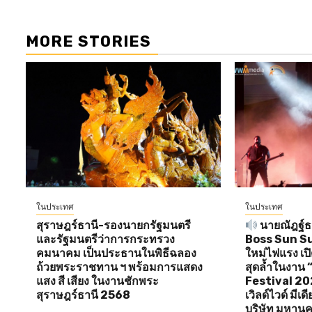
MORE STORIES
ในประเทศ
ในประเทศ
สุราษฎร์ธานี-รองนายกรัฐมนตรี
นายณัฎฐ์ธน
และรัฐมนตรีว่าการกระทรวง
Boss Sun Sun 
คมนาคม เป็นประธานในพิธีฉลอง
ใหม่ไฟแรง เป
ถ้วยพระราชทาน ฯ พร้อมการแสดง
สุดล้ำในงาน
แสง สี เสียง ในงานชักพระ
Festival 20
สุราษฎร์ธานี 2568
เวิลด์ไวด์ มีเ
บริษัท มหานค