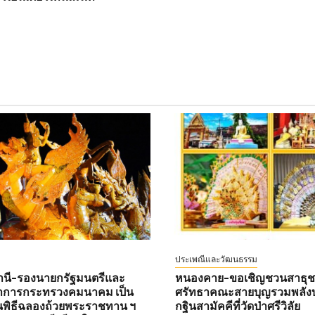
ประเพณีและวัฒนธรรม
านี-รองนายกรัฐมนตรีและ
หนองคาย-ขอเชิญชวนสาธุชนท
ว่าการกระทรวงคมนาคม เป็น
ศรัทธาคณะสายบุญรวมพลังบ
พิธีฉลองถ้วยพระราชทาน ฯ
กฐินสามัคคีที่วัดป่าศรีวิลัย