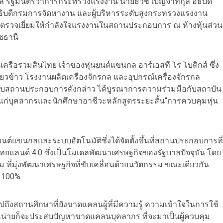
ุล รัฐมนตรีว่าการกระทรวงแรงงาน นายธวัช เบญจาทิกุล อธิบดี
ธิบดีกรมการจัดหางาน และผู้บริหารระดับสูงกระทรวงแรงงาน
และตรวจเยี่ยมให้กำลังใจแรงงานในสถานประกอบการ ณ ห้างหุ้นส่วน
าชธานี
รือรวมสินไทย เจ้าของหุ่นยนต์แขนกล อาร์เอสที โร โบติกส์ ซึ่ง
่ยวข้าว โรงงานผลิตเครื่องจักรกล และอุปกรณ์เครื่องจักรกล
รับสถานประกอบการดังกล่าว ได้บูรณาการความร่วมมือกับสถาบัน
ก่บุคลากรและนักศึกษาอาชีวะหลักสูตรระยะสั้น“การควบคุมหุ่น
นยนต์แขนกลและระบบอัตโนมัติซึ่งได้จัดตั้งขึ้นที่สถานประกอบการที่
ไทยแลนด์ 4.0 ซึ่งเป็นโมเดลพัฒนาเศรษฐกิจของรัฐบาลปัจจุบัน โดย
ที่มุ่งพัฒนาเศรษฐกิจที่ขับเคลื่อนด้วยนวัตกรรม ขณะเดียวกัน
ย 100%
ปถึงสถานศึกษาที่ยังขาดแคลนผู้ที่มีความรู้ ความเข้าใจในการใช้
น่ายก็จะประสบปัญหาขาดแคลนบุคลากร ที่จะมาเป็นผู้ควบคุม