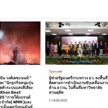
ในประเทศ
ัน วงศ์เตชะนนท์ “
ผู้ช่วยรัฐมนตรีกระทรวง อว. ลงพื้นที่
”นักธุรกิจหนุ่มรุ่น
ติดตามการดำเนินงานขับเคลื่อนงา
ิดตัวระบบแสงสีเสียง
ด้าน อววน. ในพื้นที่มหาวิทยาลัย
 “Khon Beat
สวนดุสิต
25 “ภายใต้แบรนด์
14/05/2025
ดีย จำกัด( WMM )และ
รเอ็นเตอร์เทนเม้นท์