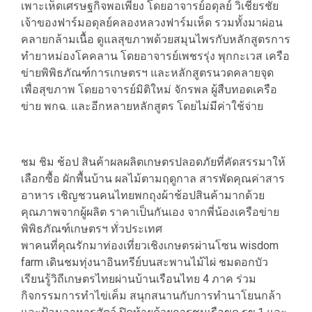
เพาะเห็ดเศรษฐกิจพอเพียง โดยอาจารย์อดุลย์ วิเชียรชัย
เจ้าของฟาร์มอดุลย์คลองหลวงฟาร์มเห็ด รวมทั้งมาผ่อน
คลายกล้ามเนื้อ ดูแลสุขภาพด้วยสมุนไพรกับหลักสูตรการ
ทำยาหม่องโคคลาน โดยอาจารย์เพชรรุ่ง พุกกะเวส เครือ
ข่ายพิพิธภัณฑ์การเกษตรฯ และหลักสูตรนวดคลายจุด
เพื่อสุขภาพ โดยอาจารย์มิติใหม่ จักรพล ผู้สืบทอดเครือ
ข่าย พกฉ. และอีกหลายหลักสูตร โดยไม่มีค่าใช้จ่าย
ชม ชิม ช้อป สินค้าผลผลิตเกษตรปลอดภัยที่คัดสรรมาให้
เลือกซื้อ ผักพื้นบ้าน ผลไม้ตามฤดูกาล สารพัดคุณค่าสาร
อาหาร เชิญชวนคนไทยพกถุงผ้าช้อปสินค้ามากด้วย
คุณภาพจากผู้ผลิต ราคาเป็นกันเอง จากพี่น้องเครือข่าย
พิพิธภัณฑ์เกษตรฯ ทั่วประเทศ
พาคนที่คุณรักมาท่องเที่ยวเชิงเกษตรผ่านโซน wisdom
farm เดินชมทุ่งนาอินทรีย์บนสะพานไม้ไผ่ ชมดอกบัว
เรียนรู้วิถีเกษตรไทยผ่านบ้านเรือนไทย 4 ภาค ร่วม
กิจกรรมการทำไข่เค็ม สนุกสนานกับการทำนาโยนกล้า