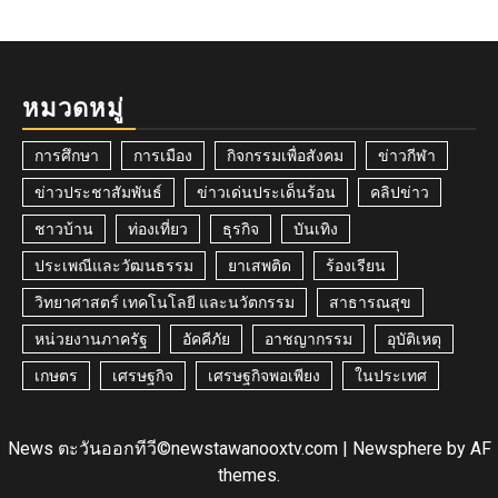
หมวดหมู่
การศึกษา
การเมือง
กิจกรรมเพื่อสังคม
ข่าวกีฬา
ข่าวประชาสัมพันธ์
ข่าวเด่นประเด็นร้อน
คลิปข่าว
ชาวบ้าน
ท่องเที่ยว
ธุรกิจ
บันเทิง
ประเพณีและวัฒนธรรม
ยาเสพติด
ร้องเรียน
วิทยาศาสตร์ เทคโนโลยี และนวัตกรรม
สาธารณสุข
หน่วยงานภาครัฐ
อัคคีภัย
อาชญากรรม
อุบัติเหตุ
เกษตร
เศรษฐกิจ
เศรษฐกิจพอเพียง
ในประเทศ
News ตะวันออกทีวี©newstawanooxtv.com
|
Newsphere
by AF
themes.