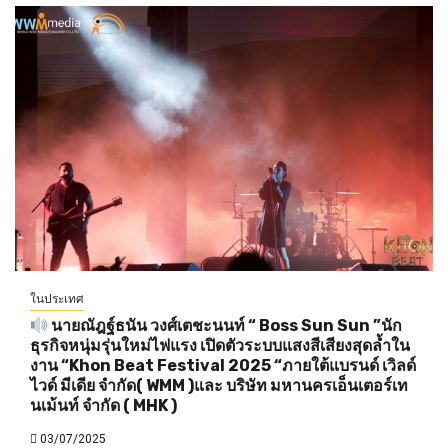
ในประเทศ
นายณัฎฐ์ธนัน วงศ์เตชะนนท์ “ Boss Sun Sun ”นัก
ธุรกิจหนุ่มรุ่นใหม่ไฟแรง เปิดตัวระบบแสงสีเสียงสุดล้ำใน
งาน “Khon Beat Festival 2025 “ภายใต้แบรนด์ เวิลด์
ไวด์ มีเดีย จำกัด( WMM )และ บริษัท มหานครเอ็นเตอร์เท
นเม้นท์ จำกัด ( MHK )
03/07/2025