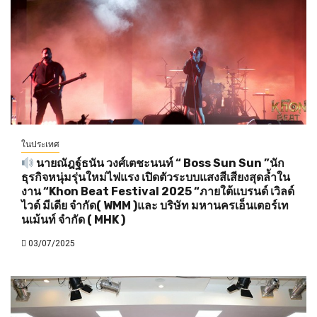
ในประเทศ
นายณัฎฐ์ธนัน วงศ์เตชะนนท์ “ Boss Sun Sun ”นัก
ธุรกิจหนุ่มรุ่นใหม่ไฟแรง เปิดตัวระบบแสงสีเสียงสุดล้ำใน
งาน “Khon Beat Festival 2025 “ภายใต้แบรนด์ เวิลด์
ไวด์ มีเดีย จำกัด( WMM )และ บริษัท มหานครเอ็นเตอร์เท
นเม้นท์ จำกัด ( MHK )
03/07/2025