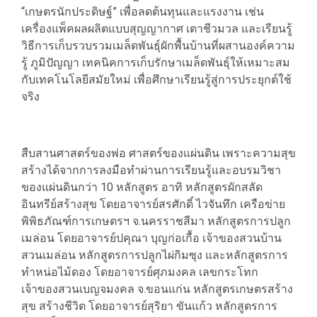
“เกษตรนักประดิษฐ์” เพื่อลดต้นทุนและแรงงาน เช่น
เครื่องแพ็คผลผลิตแบบสุญญากาศ เตาชีวมวล และเรียนรู้
วิธีการเก็บรวบรวมเมล็ดพันธุ์ผักพื้นบ้านที่ผสานองค์ความ
รู้ ภูมิปัญญา เทคนิคการเก็บรักษาเมล็ดพันธุ์ให้เหมาะสม
กับเทคโนโลยีสมัยใหม่ เพื่อศึกษาเรียนรู้สู่การประยุกต์ใช้
จริง
สืบสานศาสตร์ของพ่อ ศาสตร์ของแผ่นดิน เพราะความสุข
สร้างได้จากการลงมือทำผ่านการเรียนรู้และอบรมวิชา
ของแผ่นดินกว่า 10 หลักสูตร อาทิ หลักสูตรผักสลัด
อินทรีย์สร้างสุข โดยอาจารย์สรศักดิ์ ไวจันทึก เครือข่าย
พิพิธภัณฑ์การเกษตรฯ จ.นครราชสีมา หลักสูตรการปลูก
เมล่อน โดยอาจารย์ปคุณา บุญก่อเกื้อ เจ้าของสวนบ้าน
สวนเมล่อน หลักสูตรการปลูกไผ่กิมซุง และหลักสูตรการ
ทำหน่อไม้ดอง โดยอาจารย์ศุภมงคล เลขกระโทก
เจ้าของสวนเบญจมงคล จ.ขอนแก่น หลักสูตรเกษตรสร้าง
สุข สร้างชีวิต โดยอาจารย์สุริยา ขันแก้ว หลักสูตรการ