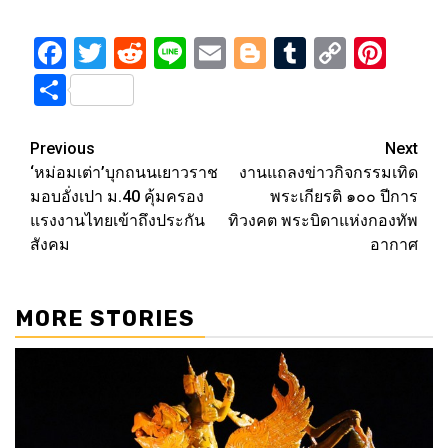
Facebook
Twitter
Reddit
Line
Email
Blogger
Tumblr
Copy
Pint
Link
Share
Post
Previous
Next
‘หม่อมเต่า’บุกถนนเยาวราช
งานแถลงข่าวกิจกรรมเทิด
navigation
มอบอั่งเปา ม.40 คุ้มครอง
พระเกียรติ ๑๐๐ ปีการ
แรงงานไทยเข้าถึงประกัน
ทิวงคต พระบิดาแห่งกองทัพ
สังคม
อากาศ
MORE STORIES