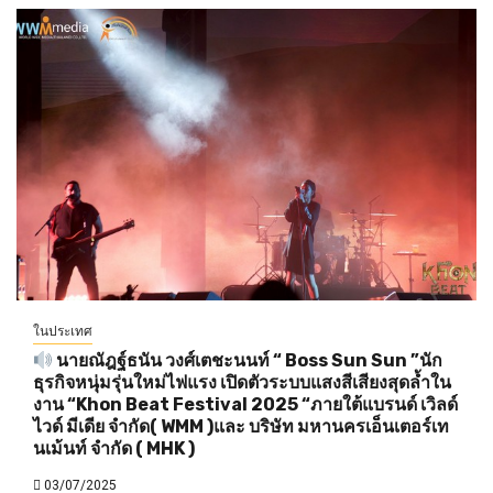
ในประเทศ
นายณัฎฐ์ธนัน วงศ์เตชะนนท์ “ Boss Sun Sun ”นัก
ธุรกิจหนุ่มรุ่นใหม่ไฟแรง เปิดตัวระบบแสงสีเสียงสุดล้ำใน
งาน “Khon Beat Festival 2025 “ภายใต้แบรนด์ เวิลด์
ไวด์ มีเดีย จำกัด( WMM )และ บริษัท มหานครเอ็นเตอร์เท
นเม้นท์ จำกัด ( MHK )
03/07/2025