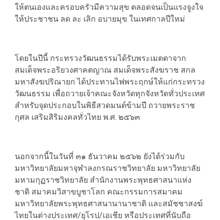
ให้ตนเองและครอบครัวมีความสุข ตลอดจนเป็นแรงจูงใจ
ให้ประชาชน ลด ละ เลิก อบายมุข ในเทศกาลปีใหม่
​โดยในปีนี้ กระทรวงวัฒนธรรมได้รับพระเมตตาจาก
สมเด็จพระอริยวงศาคตญาณ สมเด็จพระสังฆราช สกล
มหาสังฆปริณายก ได้ประทานไฟพระฤกษ์ให้แก่กระทรวง
วัฒนธรรม เพื่อถวายเจ้าคณะจังหวัดทุกจังหวัดทั่วประเทศ
สำหรับจุดประกอบในพิธีสวดมนต์ข้ามปี ถวายพระราช
กุศล เสริมสิริมงคลทั่วไทย พ.ศ. ๒๕๖๓
​นอกจากนี้ในวันที่ ๓๑ ธันวาคม ๒๕๖๒ ยังได้ร่วมกับ
มหาวิทยาลัยมหาจุฬาลงกรณราชวิทยาลัย มหาวิทยาลัย
มหามกุฏราชวิทยาลัย สำนักงานพระพุทธศาสนาแห่ง
ชาติ สมาคมวิสาขบูชาโลก คณะกรรมการสมาคม
มหาวิทยาลัยพระพุทธศาสนานานาชาติ และสมัชชาสงฆ์
ไทยในต่างประเทศ/ยุโรป/เอเชีย หรือประเทศที่นับถือ