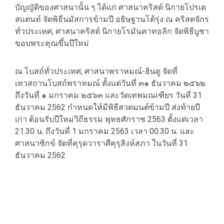
บัญญัติของศาสนานั้น ๆ ได้แก่ ศาสนาคริสต์ นิกายโปรเต
สแตนท์ จัดพิธีนมัสการข้ามปี อธิษฐานโต้รุ่ง ณ คริสตจักร
ทั่วประเทศ, ศาสนาคริสต์ นิกายโรมันคาทอลิก จัดพิธีบูชา
ขอบพระคุณขึ้นปีใหม่
ณ โบสถ์ทั่วประเทศ, ศาสนาพราหมณ์-ฮินดู จัดที่
เทวสถานโบสถ์พราหมณ์ ตั้งแต่วันที่ ๓๑ ธันวาคม ๒๕๖๒
ถึงวันที่ ๑ มกราคม ๒๕๖๓ และวัดเทพมณเฑียร วันที่ 31
ธันวาคม 2562 กำหนดให้มีพิธีสวดมนต์ข้ามปี ส่งท้ายปี
เก่า ต้อนรับปีใหม่วิถีธรรม พุทธศักราช 2563 ตั้งแต่เวลา
21.30 น. ถึงวันที่ 1 มกราคม 2563 เวลา 00.30 น. และ
ศาสนาซิกข์ จัดที่คุรุดวาราศีคุรุสิงห์สภา ในวันที่ 31
ธันวาคม 2562