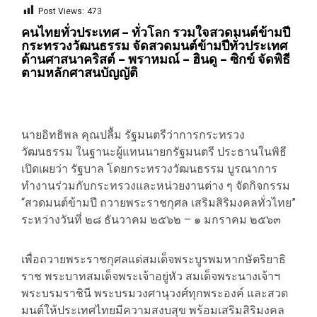
Post Views:
473
คนไทยทั่วประเทศ – ทั่วโลก รวมใจสวดมนต์ข้ามปี
กระทรวงวัฒนธรรม จัดสวดมนต์ข้ามปีทั่วประเทศ
ด้านศาสนาคริสต์ – พราหมณ์ – ฮินดู – ซิกข์ จัดพิธี
ตามหลักศาสนบัญญัติ
​นายอิทธิพล คุณปลื้ม รัฐมนตรีว่าการกระทรวง
วัฒนธรรม ในฐานะผู้แทนนายกรัฐมนตรี ประธานในพิธี
เปิดเผยว่า รัฐบาล โดยกระทรวงวัฒนธรรม บูรณาการ
ทำงานร่วมกับกระทรวงและหน่วยงานต่าง ๆ จัดกิจกรรม
“สวดมนต์ข้ามปี ถวายพระราชกุศล เสริมสิริมงคลทั่วไทย”
ระหว่างวันที่ ๒๘ ธันวาคม ๒๕๖๒ – ๑ มกราคม ๒๕๖๓
เพื่อถวายพระราชกุศลแด่สมเด็จพระบูรพมหากษัตริยาธิ
ราช พระบาทสมเด็จพระเจ้าอยู่หัว สมเด็จพระนางเจ้าฯ
พระบรมราชินี พระบรมวงศานุวงศ์ทุกพระองค์ และสวด
มนต์ให้ประเทศไทยมีความสงบสุข พร้อมเสริมสิริมงคล