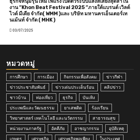
ธุรกิจหนุ่มรุ่นใหม่ไฟแรง เปิดตัวระบบแสงสีเสียงสุดล้ำใน
งาน “Khon Beat Festival 2025 “ภายใต้แบรนด์ เวิลด์
ไวด์ มีเดีย จำกัด( WMM )และ บริษัท มหานครเอ็นเตอร์เท
นเม้นท์ จำกัด ( MHK )
03/07/2025
หมวดหมู่
การศึกษา
การเมือง
กิจกรรมเพื่อสังคม
ข่าวกีฬา
ข่าวประชาสัมพันธ์
ข่าวเด่นประเด็นร้อน
คลิปข่าว
ชาวบ้าน
ท่องเที่ยว
ธุรกิจ
บันเทิง
ประเพณีและวัฒนธรรม
ยาเสพติด
ร้องเรียน
วิทยาศาสตร์ เทคโนโลยี และนวัตกรรม
สาธารณสุข
หน่วยงานภาครัฐ
อัคคีภัย
อาชญากรรม
อุบัติเหตุ
เกษตร
เศรษฐกิจ
เศรษฐกิจพอเพียง
ในประเทศ