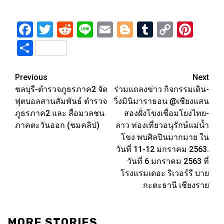
Facebook
Twitter
Reddit
Line
Email
Blogger
Tumblr
Copy
Pint
Link
Share
Post
Previous
Next
ชลบุรี-ตำรวจภูธรภาค2 จัด
ร่วมแถลงข่าว กิจกรรมเดิน-
navigation
ฟุตบอลสานสัมพันธ์ ตำรวจ
วิ่งมินิมาราธอน @เชียงแสน
ภูธรภาค2 และ สื่อมวลชน
สองฝั่งโขงเชื่อมโยงไทย-
ภาคตะวันออก (ชมคลิป)
ลาว ท่องเที่ยวอนุรักษ์แม่น้ำ
โขง พบศิลปินมากมาย ใน
วันที่ 11-12 มกราคม 2563.
วันที่ 6 มกราคม 2563 ที่
โรงแรมเดอะ ริเวอร์รี บาย
กะตะธานี เชียงราย
MORE STORIES