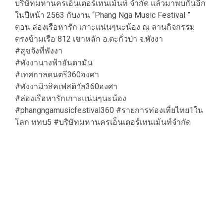
บริษัทมหานครเอ็นเตอร์เทนเม้นท์ จำกัด แล้วมาพบกันอีก
ในปีหน้า 2563 กับงาน “Phang Nga Music Festival ”
ตอน ล่องเรือหารัก เกาะแน่นๆนะน้อง ณ ลานกิจกรรม
ตรงข้ามเรือ 812 เขาหลัก อ.ตะกั่วป่า จ.พังงา
#สุขจังที่พังงา
#พังงานางฟ้าอันดามัน
#เทศกาลดนตรี360องศา
#พังงามิวสิคเฟสติวัล360องศา
#ล่องเรือหารักเกาะแน่นๆนะน้อง
#phangngamusicfestival360 #รายการท่องเที่ยไทย1ใน
โลก ททบ5 #บริษัทมหานครเอ็นเตอร์เทนเม้นท์จำกัด