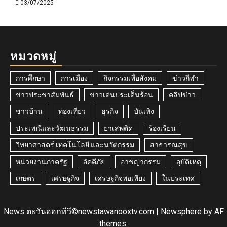
03/07/2025
หมวดหมู่
การศึกษา
การเมือง
กิจกรรมเพื่อสังคม
ข่าวกีฬา
ข่าวประชาสัมพันธ์
ข่าวเด่นประเด็นร้อน
คลิปข่าว
ชาวบ้าน
ท่องเที่ยว
ธุรกิจ
บันเทิง
ประเพณีและวัฒนธรรม
ยาเสพติด
ร้องเรียน
วิทยาศาสตร์ เทคโนโลยี และนวัตกรรม
สาธารณสุข
หน่วยงานภาครัฐ
อัคคีภัย
อาชญากรรม
อุบัติเหตุ
เกษตร
เศรษฐกิจ
เศรษฐกิจพอเพียง
ในประเทศ
News ตะวันออกทีวี©newstawanooxtv.com
|
Newsphere
by AF
themes.