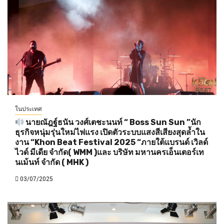
ในประเทศ
นายณัฎฐ์ธนัน วงศ์เตชะนนท์ “ Boss Sun Sun ”นัก
ธุรกิจหนุ่มรุ่นใหม่ไฟแรง เปิดตัวระบบแสงสีเสียงสุดล้ำใน
งาน “Khon Beat Festival 2025 “ภายใต้แบรนด์ เวิลด์
ไวด์ มีเดีย จำกัด( WMM )และ บริษัท มหานครเอ็นเตอร์เท
นเม้นท์ จำกัด ( MHK )
03/07/2025