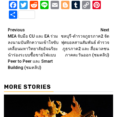
Facebook
Twitter
Reddit
Line
Email
Blogger
Tumblr
Copy
Pint
Link
Share
Post
Previous
Next
MEA จับมือ CU และ EA ร่วม
ชลบุรี-ตำรวจภูธรภาค2 จัด
navigation
ลงนามบันทึกความเข้าใจขับ
ฟุตบอลสานสัมพันธ์ ตำรวจ
เคลื่อนมหาวิทยาลัยอัจฉริยะ
ภูธรภาค2 และ สื่อมวลชน
นำร่องระบบซื้อขายไฟแบบ
ภาคตะวันออก (ชมคลิป)
Peer to Peer และ Smart
Building (ชมคลิป)
MORE STORIES