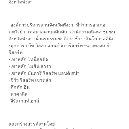
จังหวัดพังงา
-องค์การบริหารส่วนจังหวัดพังงา -ที่ว่าการอาเภอ
ตะกั่วป่า -เทศบาลตาบลคึกคัก -สานักงานพัฒนาชุมชน
จังหวัดพังงา -น้ำแร่ธรรมชาติตราช้าง -อินโนวาคลินิก
-มุกดารา บีช วิลล่า แอนด์ สปารีสอร์ท -นางทองเบย์
รีสอร์ท
-เขาหลัก โทนี่ลอด์จ
-เขาหลัก โมฮิน ธารา
-เขาหลัก บันดารี รีสอร์ท แอนด์ สปา
-ซีวิว รีสอร์ท เขาหลัก
-คึกคัก อิน
-นาคาลิส
-จีรัง เกสท์เฮาส์
และสร้างสรรค์งานโดย