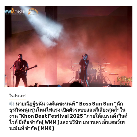
ในประเทศ
นายณัฎฐ์ธนัน วงศ์เตชะนนท์ “ Boss Sun Sun ”นัก
ธุรกิจหนุ่มรุ่นใหม่ไฟแรง เปิดตัวระบบแสงสีเสียงสุดล้ำใน
งาน “Khon Beat Festival 2025 “ภายใต้แบรนด์ เวิลด์
ไวด์ มีเดีย จำกัด( WMM )และ บริษัท มหานครเอ็นเตอร์เท
นเม้นท์ จำกัด ( MHK )