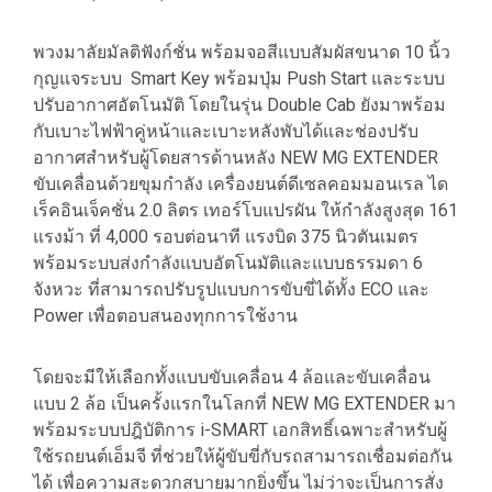
พวงมาลัยมัลติฟังก์ชั่น พร้อมจอสีแบบสัมผัสขนาด 10 นิ้ว
กุญแจระบบ Smart Key พร้อมปุ่ม Push Start และระบบ
ปรับอากาศอัตโนมัติ โดยในรุ่น Double Cab ยังมาพร้อม
กับเบาะไฟฟ้าคู่หน้าและเบาะหลังพับได้และช่องปรับ
อากาศสำหรับผู้โดยสารด้านหลัง NEW MG EXTENDER
ขับเคลื่อนด้วยขุมกำลัง เครื่องยนต์ดีเซลคอมมอนเรล ได
เร็คอินเจ็คชั่น 2.0 ลิตร เทอร์โบแปรผัน ให้กำลังสูงสุด 161
แรงม้า ที่ 4,000 รอบต่อนาที แรงบิด 375 นิวตันเมตร
พร้อมระบบส่งกำลังแบบอัตโนมัติและแบบธรรมดา 6
จังหวะ ที่สามารถปรับรูปแบบการขับขี่ได้ทั้ง ECO และ
Power เพื่อตอบสนองทุกการใช้งาน
โดยจะมีให้เลือกทั้งแบบขับเคลื่อน 4 ล้อและขับเคลื่อน
แบบ 2 ล้อ เป็นครั้งแรกในโลกที่ NEW MG EXTENDER มา
พร้อมระบบปฎิบัติการ i-SMART เอกสิทธิ์เฉพาะสำหรับผู้
ใช้รถยนต์เอ็มจี ที่ช่วยให้ผู้ขับขี่กับรถสามารถเชื่อมต่อกัน
ได้ เพื่อความสะดวกสบายมากยิ่งขึ้น ไม่ว่าจะเป็นการสั่ง