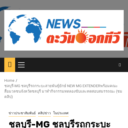
Skip
to
content
Primary
Menu
Home
ชลบุรี-MG ชลบุรีรถกระบะสายพันธุ์ยักษ์ NEW MG EXTENDERพร้อมคณะ
สื่อมวลชนจังหวัดชลบุรี มาทำกิจกรรมทดลองขับและทดสอบสมรรถณะ (ชม
คลิป)
ข่าวประชาสัมพันธ์
คลิปข่าว
ในประเทศ
ชลบุรี-MG ชลบุรีรถกระบะ