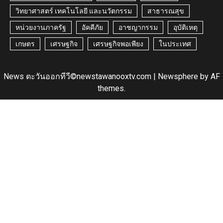
วิทยาศาสตร์ เทคโนโลยี และนวัตกรรม
สาธารณสุข
หน่วยงานภาครัฐ
อัคคีภัย
อาชญากรรม
อุบัติเหตุ
เกษตร
เศรษฐกิจ
เศรษฐกิจพอเพียง
ในประเทศ
News ตะวันออกทีวี©newstawanooxtv.com
|
Newsphere
by AF
themes.