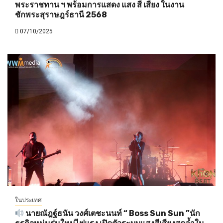
พระราชทาน ฯ พร้อมการแสดง แสง สี เสียง ในงาน
ชักพระสุราษฎร์ธานี 2568
07/10/2025
ในประเทศ
นายณัฎฐ์ธนัน วงศ์เตชะนนท์ “ Boss Sun Sun ”นัก