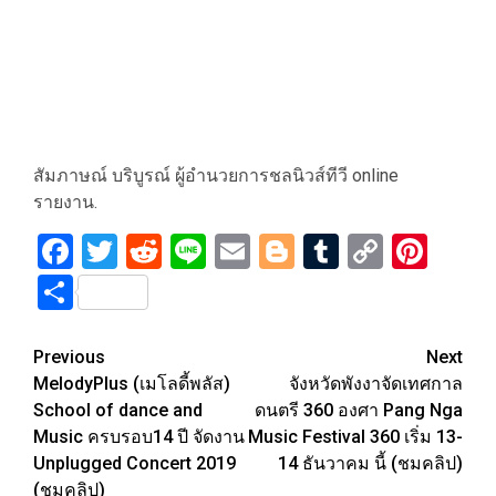
สัมภาษณ์ บริบูรณ์ ผู้อำนวยการชลนิวส์ทีวี online
รายงาน.
Facebook
Twitter
Reddit
Line
Email
Blogger
Tumblr
Copy
Pint
Link
Share
Post
Previous
Next
MelodyPlus (เมโลดี้พลัส)
จังหวัดพังงาจัดเทศกาล
navigation
School of dance and
ดนตรี 360 องศา Pang Nga
Music ครบรอบ14 ปี จัดงาน
Music Festival 360 เริ่ม 13-
Unplugged Concert 2019
14 ธันวาคม นี้ (ชมคลิป)
(ชมคลิป)