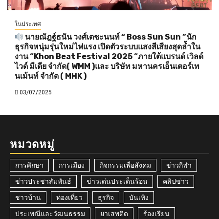
ในประเทศ
นายณัฎฐ์ธนัน วงศ์เตชะนนท์ “ Boss Sun Sun ”นัก
ธุรกิจหนุ่มรุ่นใหม่ไฟแรง เปิดตัวระบบแสงสีเสียงสุดล้ำใน
งาน “Khon Beat Festival 2025 “ภายใต้แบรนด์ เวิลด์
ไวด์ มีเดีย จำกัด( WMM )และ บริษัท มหานครเอ็นเตอร์เท
นเม้นท์ จำกัด ( MHK )
03/07/2025
หมวดหมู่
การศึกษา
การเมือง
กิจกรรมเพื่อสังคม
ข่าวกีฬา
ข่าวประชาสัมพันธ์
ข่าวเด่นประเด็นร้อน
คลิปข่าว
ชาวบ้าน
ท่องเที่ยว
ธุรกิจ
บันเทิง
ประเพณีและวัฒนธรรม
ยาเสพติด
ร้องเรียน