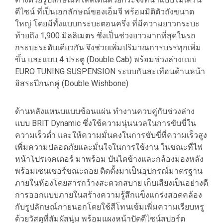
ดีไซน์ ที่เป็นเอกลักษณ์ของเอ็มจี พร้อมมิติตัวถังขนาด
ใหญ่ โดยมีทั้งแบบกระบะตอนครึ่ง ที่มีความยาวกระบะ
ท้ายถึง 1,900 มิลลิเมตร ซึ่งเป็นช่วงยาวมากที่สุดในรถ
กระบะระดับเดียวกัน จึงช่วยเพิ่มปริมาณการบรรทุกเพิ่ม
ขึ้น และแบบ 4 ประตู (Double Cab) พร้อมช่วงล่างแบบ
EURO TUNING SUSPENSION ระบบกันสะเทือนด้านหน้า
อิสระปีกนกคู่ (Double Wishbone)
ด้านหลังแหนบแบบซ้อนแผ่น ทำงานควบคู่กับช่วงล่าง
แบบ BRIT Dynamic ซึ่งใช้ความนุ่นนวลในการขับขี่ใน
ความเร็วต่ำ และให้ความมั่นคงในการขับขี่ที่ความเร็วสูง
เพิ่มความปลอดภัยและมั่นใจในการใช้งาน ในขณะที่ไฟ
หน้าโปรเจคเตอร์ มาพร้อม บันไดข้างและกล้องมองหลัง
พร้อมเซนเซอร์ขณะถอย ติดตั้งมาเป็นอุปกรณ์มาตรฐาน
ภายในห้องโดยสารกว้างสะดวกสบาย เก็บเสียงเป็นอย่างดี
การออกแบบภายในสร้างความรู้สึกแข็งแกร่งสอดคล้อง
กับรูปลักษณ์ภายนอกโดยใช้สีโทนเข้มเพิ่มความเรียบหรู
ด้วยวัสดุที่สัมผัสนุ่ม พร้อมแผงหน้าปัดดีไซน์สปอร์ต