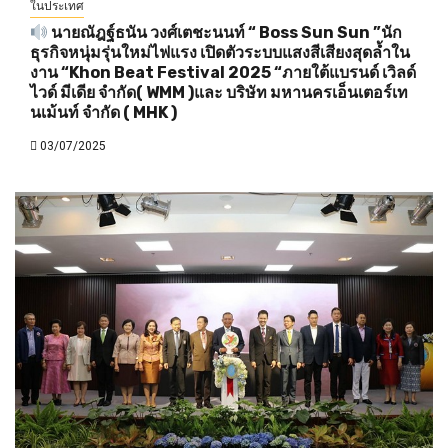
ในประเทศ
นายณัฎฐ์ธนัน วงศ์เตชะนนท์ “ Boss Sun Sun ”นัก
ธุรกิจหนุ่มรุ่นใหม่ไฟแรง เปิดตัวระบบแสงสีเสียงสุดล้ำใน
งาน “Khon Beat Festival 2025 “ภายใต้แบรนด์ เวิลด์
ไวด์ มีเดีย จำกัด( WMM )และ บริษัท มหานครเอ็นเตอร์เท
นเม้นท์ จำกัด ( MHK )
03/07/2025