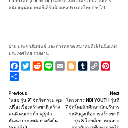
บออนไลท์ (e learning) และได้ให้ความร่วมมือในการ
สนับสนุนสมาคมอีเลิร์นนิงแห่งประเทศไทยต่อๆไป
ฝ่าย ประชาสัมพันธ์ และการตลาด สมาคมอีเลิร์นนิงแห่ง
ประเทศไทย รายงาน
Facebook
Twitter
Reddit
Line
Email
Blogger
Tumblr
Copy
Pint
Link
Share
Post
Previous
Next
“นสช.รุ่น 9” จัดกิจกรรม คุย
โครงการ NBI YOUTH รุ่นที่
navigation
เปรื่องเรื่องสร้างชาติ สร้าง
7 จัดโดยนักศึกษานักบริหาร
คนดี คนเก่ง ก้าวสู่ผู้นำ
ระดับสูงเพื่อการสร้างชาติ
พัฒนาประเทศอย่างยั่งยืน
รุ่น 8 โดยมีเยาวชนจาก
(ชมคลิป)
สถาบันการศึกษาภาคใต้