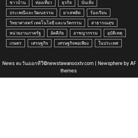
ชาวบ้าน
ท่องเที่ยว
ธุรกิจ
บันเทิง
ประเพณีและวัฒนธรรม
ยาเสพติด
ร้องเรียน
วิทยาศาสตร์ เทคโนโลยี และนวัตกรรม
สาธารณสุข
หน่วยงานภาครัฐ
อัคคีภัย
อาชญากรรม
อุบัติเหตุ
เกษตร
เศรษฐกิจ
เศรษฐกิจพอเพียง
ในประเทศ
News ตะวันออกทีวี©newstawanooxtv.com
|
Newsphere
by AF
themes.