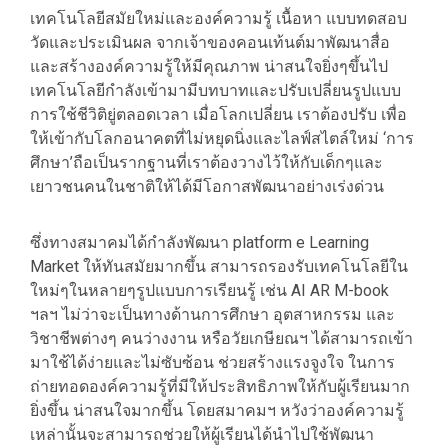
เทคโนโลยีสมัยใหม่และองค์ความรู้ เนื้อหา แบบทดสอบ
วัดและประเมินผล จากเจ้าของคอนเท้นต์มาพัฒนาสื่อ
และสร้างองค์ความรู้ให้มีคุณภาพ น่าสนใจยิ่งๆขึ้นไป
เทคโนโลยีกำลังเข้ามามีบทบาทและปรับเปลี่ยนรูปแบบ
การใช้ชีวิติยู่ตลอดเวลา เมื่อโลกเปลี่ยน เราต้องปรับ เพื่อ
ให้เข้ากับโลกอนาคตที่ไม่หยุดนิ่งและไลฟ์สไตล์ใหม่ ‘การ
ศึกษา’ถือเป็นรากฐานที่เราต้องวางไว้ให้กับเด็กๆและ
เยาวชนคนในชาติให้ได้มีโอกาสพัฒนาอย่างเร่งด่วน
ซึ่งทางสมาคมได้กำลังพัฒนา platform e Learning
Market ให้ทันสมัยมากขึ้น สามารถรองรับเทคโนโลยีใน
ใหม่ๆในหลายๆรูปแบบการเรียนรู้ เช่น AI AR M-book
ฯลฯ ไม่ว่าจะเป็นทางด้านการศึกษา อุตสาหกรรม และ
วิชาชีพต่างๆ คนว่างงาน หรือวัยเกษียณฯ ได้สามารถเข้า
มาใช้ได้ง่ายและไม่ซับซ้อน ช่วยสร้างแรงจูงใจ ในการ
ถ่ายทอดองค์ความรู้ที่มีให้ประสิทธิภาพให้กับผู้เรียนมาก
ยิ่งขึ้น น่าสนใจมากขึ้น โดยสมาคมฯ หวังว่าองค์ความรู้
เหล่านั้นจะสามารถช่วยให้ผู้เรียนได้นำไปใช้พัฒนา