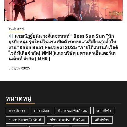
ในประเทศ
นายณัฎฐ์ธนัน วงศ์เตชะนนท์ “ Boss Sun Sun ”นัก
ธุรกิจหนุ่มรุ่นใหม่ไฟแรง เปิดตัวระบบแสงสีเสียงสุดล้ำใน
งาน “Khon Beat Festival 2025 “ภายใต้แบรนด์ เวิลด์
ไวด์ มีเดีย จำกัด( WMM )และ บริษัท มหานครเอ็นเตอร์เท
นเม้นท์ จำกัด ( MHK )
03/07/2025
หมวดหมู่
การศึกษา
การเมือง
กิจกรรมเพื่อสังคม
ข่าวกีฬา
ข่าวประชาสัมพันธ์
ข่าวเด่นประเด็นร้อน
คลิปข่าว