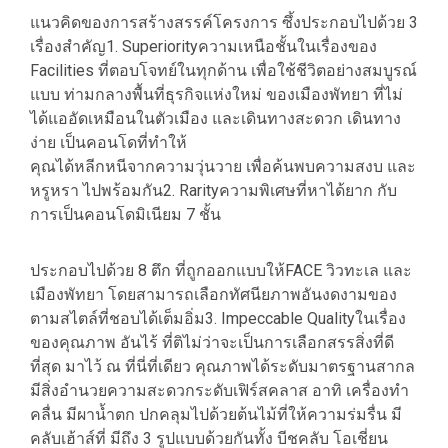
แนวคิดของการสร้างสรรค์โครงการ ซึ้งประกอบไปด้วย 3
เรื่องสําคัญ1. Superiorityความเหนือชั้นในเรื่องของ
Facilities ที่ตอบโจทย์ในทุกด้าน เพื่อใช้ชีวิตอย่างสมบูรณ์
แบบ ท่ามกลางพื้นที่ธุรกิจแห่งใหม่ ของเมืองพัทยา ที่ไม่
ได้แออัดเหมือนในตัวเมือง และเดินทางสะดวก เดินทาง
ง่าย เป็นคอนโดที่ทําให้
คุณได้หลีกหนีจากความวุ่นวาย เพื่อค้นพบความสงบ และ
หรูหรา ไปพร้อมกัน2. Rarityความพิเศษที่หาได้ยาก กับ
การเป็นคอนโดมิเนียม 7 ชั้น
ประกอบไปด้วย 8 ตึก ที่ถูกออกแบบให้FACE วิวทะเล และ
เมืองพัทยา โดยสามารถเลือกทัศนียภาพอันงดงามของ
ตามสไตล์ที่ชอบได้เต็มอิ่ม3. Impeccable Qualityในเรื่อง
ของคุณภาพ อันไร้ ที่ติไม่ว่าจะเป็นการเลือกสรรสิ่งที่ดี
ที่สุด มาไว้ ณ ที่นี่ที่เดียว คุณภาพได้ระดับมาตรฐานสากล
มีสิ่งอํานวยความสะดวกระดับเฟิร์สคลาส อาทิ เครื่องทํา
คลื่น มีผาน้ำตก ปกคลุมไปด้วยต้นไม้ที่ให้ความร่มรื่น มี
คลับเฮ้าส์ที่ มีถึง 3 รูปแบบด้วยกันทั้ง บีชคลับ โอเชี่ยน