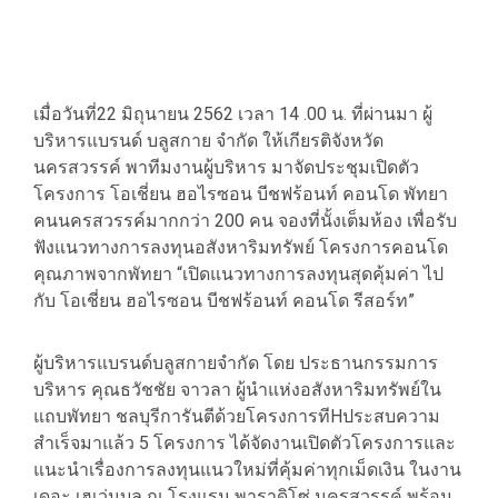
เมื่อวันที่22 มิถุนายน 2562 เวลา 14 .00 น. ที่ผ่านมา ผู้
บริหารแบรนด์ บลูสกาย จำกัด ให้เกียรติจังหวัด
นครสวรรค์ พาทีมงานผู้บริหาร มาจัดประชุมเปิดตัว
โครงการ โอเชี่ยน ฮอไรซอน บีชฟร้อนท์ คอนโด พัทยา
คนนครสวรรค์มากกว่า 200 คน จองที่นั้งเต็มห้อง เพื่อรับ
ฟังแนวทางการลงทุนอสังหาริมทรัพย์ โครงการคอนโด
คุณภาพจากพัทยา “เปิดแนวทางการลงทุนสุดคุ้มค่า ไป
กับ โอเชี่ยน ฮอไรซอน บีชฟร้อนท์ คอนโด รีสอร์ท”
ผู้บริหารแบรนด์บลูสกายจํากัด โดย ประธานกรรมการ
บริหาร คุณธวัชชัย จาวลา ผู้นําแห่งอสังหาริมทรัพย์ใน
แถบพัทยา ชลบุรีการันตีด้วยโครงการทีHประสบความ
สําเร็จมาแล้ว 5 โครงการ ได้จัดงานเปิดตัวโครงการและ
แนะนําเรื่องการลงทุนแนวใหม่ที่คุ้มค่าทุกเม็ดเงิน ในงาน
เดอะ เฮเว่นบลู ณ โรงแรม พาราดิโซ่ นครสวรรค์ พร้อม