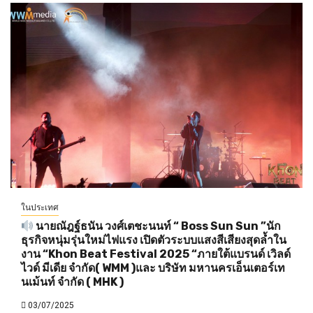
ในประเทศ
นายณัฎฐ์ธนัน วงศ์เตชะนนท์ “ Boss Sun Sun ”นัก
ธุรกิจหนุ่มรุ่นใหม่ไฟแรง เปิดตัวระบบแสงสีเสียงสุดล้ำใน
งาน “Khon Beat Festival 2025 “ภายใต้แบรนด์ เวิลด์
ไวด์ มีเดีย จำกัด( WMM )และ บริษัท มหานครเอ็นเตอร์เท
นเม้นท์ จำกัด ( MHK )
03/07/2025