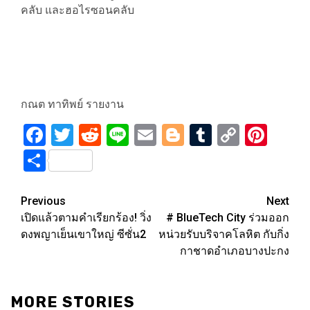
คลับ และฮอไรซอนคลับ
กณต ทาทิพย์ รายงาน
Facebook
Twitter
Reddit
Line
Email
Blogger
Tumblr
Copy
Pint
Link
Share
Post
Previous
Next
เปิดแล้วตามคำเรียกร้อง! วิ่ง
# BlueTech City ร่วมออก
navigation
ดงพญาเย็นเขาใหญ่ ซีซั่น2
หน่วยรับบริจาคโลหิต กับกิ่ง
กาชาดอำเภอบางปะกง
MORE STORIES