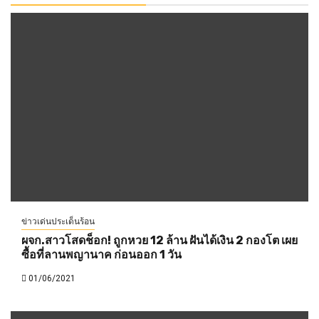
ข่าวเด่นประเด็นร้อน
ผจก.สาวโสดช็อก! ถูกหวย 12 ล้าน ฝันได้เงิน 2 กองโต เผย
ซื้อที่ลานพญานาค ก่อนออก 1 วัน
01/06/2021