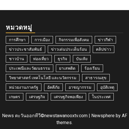
หมวดหมู่
การศึกษา
การเมือง
กิจกรรมเพื่อสังคม
ข่าวกีฬา
ข่าวประชาสัมพันธ์
ข่าวเด่นประเด็นร้อน
คลิปข่าว
ชาวบ้าน
ท่องเที่ยว
ธุรกิจ
บันเทิง
ประเพณีและวัฒนธรรม
ยาเสพติด
ร้องเรียน
วิทยาศาสตร์ เทคโนโลยี และนวัตกรรม
สาธารณสุข
หน่วยงานภาครัฐ
อัคคีภัย
อาชญากรรม
อุบัติเหตุ
เกษตร
เศรษฐกิจ
เศรษฐกิจพอเพียง
ในประเทศ
News ตะวันออกทีวี©newstawanooxtv.com
|
Newsphere
by AF
themes.