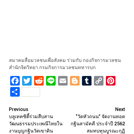
สมาคมสื่อมวลชนเพื่อสังคม​ ร่วมกับ กองกิจการมวลชน​
สำนักจิตวิทยา​ กรมกิจการมวลชนทหารบก​
Facebook
Twitter
Reddit
Line
Email
Blogger
Tumblr
Copy
Pint
Link
Share
Post
Previous
Next
บลูเทคซิตี้ร่วมสืบสาน
“วัดหัวถนน” จัดงานทอด
navigation
วัฒนธรรมประเพณีไทยใน
กฐินสามัคคี ประจำปี 2562
งานบุญกฐินวัดเขาดิน
สมทบทุนบูรณะกุฏิ