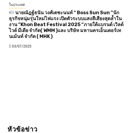
ในประเทศ
นายณัฎฐ์ธนัน วงศ์เตชะนนท์ “ Boss Sun Sun ”นัก
ธุรกิจหนุ่มรุ่นใหม่ไฟแรง เปิดตัวระบบแสงสีเสียงสุดล้ำใน
งาน “Khon Beat Festival 2025 “ภายใต้แบรนด์ เวิลด์
ไวด์ มีเดีย จำกัด( WMM )และ บริษัท มหานครเอ็นเตอร์เท
นเม้นท์ จำกัด ( MHK )
03/07/2025
หัวข้อข่าว