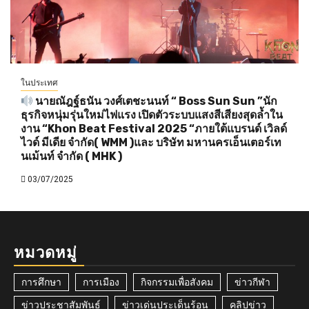
ในประเทศ
นายณัฎฐ์ธนัน วงศ์เตชะนนท์ “ Boss Sun Sun ”นัก
ธุรกิจหนุ่มรุ่นใหม่ไฟแรง เปิดตัวระบบแสงสีเสียงสุดล้ำใน
งาน “Khon Beat Festival 2025 “ภายใต้แบรนด์ เวิลด์
ไวด์ มีเดีย จำกัด( WMM )และ บริษัท มหานครเอ็นเตอร์เท
นเม้นท์ จำกัด ( MHK )
03/07/2025
หมวดหมู่
การศึกษา
การเมือง
กิจกรรมเพื่อสังคม
ข่าวกีฬา
ข่าวประชาสัมพันธ์
ข่าวเด่นประเด็นร้อน
คลิปข่าว