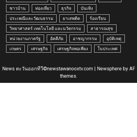
ชาวบ้าน
ท่องเที่ยว
ธุรกิจ
บันเทิง
ประเพณีและวัฒนธรรม
ยาเสพติด
ร้องเรียน
วิทยาศาสตร์ เทคโนโลยี และนวัตกรรม
สาธารณสุข
หน่วยงานภาครัฐ
อัคคีภัย
อาชญากรรม
อุบัติเหตุ
เกษตร
เศรษฐกิจ
เศรษฐกิจพอเพียง
ในประเทศ
News ตะวันออกทีวี©newstawanooxtv.com
|
Newsphere
by AF
themes.