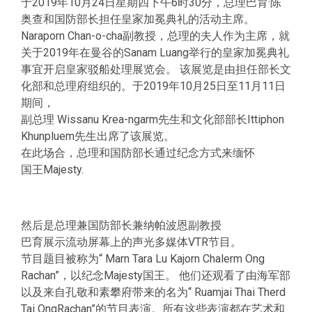
于2019年10月24日星期四下午6时30分，总理巴育·陈
奥查和国防部长担任皇家加冕典礼的活动主席。
Naraporn Chan-o-cha副教授，总理的夫人作为主席，就
关于2019年在曼谷的Sanam Luang举行的皇家加冕典礼
事宜开启皇家驳船处理展览会。 该展览是由担任部长文
化部和总理府组织的。于2019年10月25日至11月11日
期间，
副总理 Wissanu Krea-ngarm先生和文化部部长Ittiphon
Khunpluem先生出席了该展览。
在此场合，总理和国防部长通过纪念方式来缅怀
国王Majesty.
然后是总理兼国防部长兼纳帕波恩副教授
巴育展示流动屏幕上的声光多媒体VTR节目。
节目题目被称为“ Marn Tara Lu Kajorn Chalerm Ong
Rachan”，以纪念Majesty国王。 他们还观看了由海军部
以及来自孔敬和素攀府带来的名为“ Ruamjai Thai Therd
Tai OngRachan”的节目表演。所有这些表演都在艺术和