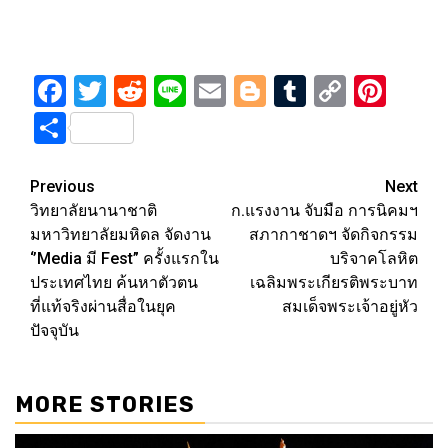
Facebook
Twitter
Reddit
Line
Email
Blogger
Tumblr
Copy
Pint
Link
Share
Post
Previous
Next
วิทยาลัยนานาชาติ
ก.แรงงาน จับมือ การนิคมฯ
navigation
มหาวิทยาลัยมหิดล จัดงาน
สภากาชาดฯ จัดกิจกรรม
‘’Media มี Fest” ครั้งแรกใน
บริจาคโลหิต
ประเทศไทย ค้นหาตัวตน
เฉลิมพระเกียรติพระบาท
ที่แท้จริงผ่านสื่อในยุค
สมเด็จพระเจ้าอยู่หัว
ปัจจุบัน
MORE STORIES