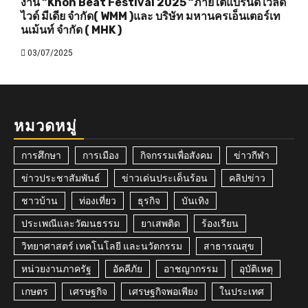
งาน “Khon Beat Festival 2025 “ภายใต้แบรนด์ เวิลด์
ไวด์ มีเดีย จำกัด( WMM )และ บริษัท มหานครเอ็นเตอร์เท
นเม้นท์ จำกัด ( MHK )
03/07/2025
หมวดหมู่
การศึกษา
การเมือง
กิจกรรมเพื่อสังคม
ข่าวกีฬา
ข่าวประชาสัมพันธ์
ข่าวเด่นประเด็นร้อน
คลิปข่าว
ชาวบ้าน
ท่องเที่ยว
ธุรกิจ
บันเทิง
ประเพณีและวัฒนธรรม
ยาเสพติด
ร้องเรียน
วิทยาศาสตร์ เทคโนโลยี และนวัตกรรม
สาธารณสุข
หน่วยงานภาครัฐ
อัคคีภัย
อาชญากรรม
อุบัติเหตุ
เกษตร
เศรษฐกิจ
เศรษฐกิจพอเพียง
ในประเทศ