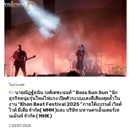
ในประเทศ
นายณัฎฐ์ธนัน วงศ์เตชะนนท์ “ Boss Sun Sun ”นัก
ธุรกิจหนุ่มรุ่นใหม่ไฟแรง เปิดตัวระบบแสงสีเสียงสุดล้ำใน
งาน “Khon Beat Festival 2025 “ภายใต้แบรนด์ เวิลด์
ไวด์ มีเดีย จำกัด( WMM )และ บริษัท มหานครเอ็นเตอร์เท
นเม้นท์ จำกัด ( MHK )
03/07/2025