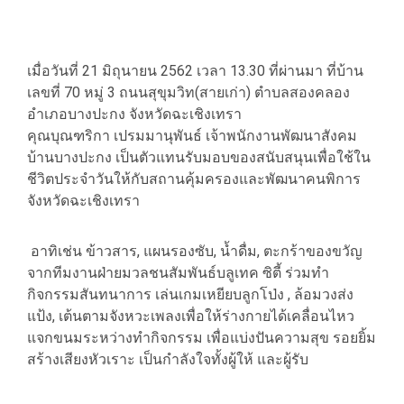
เมื่อวันที่ 21 มิถุนายน 2562 เวลา 13.30 ที่ผ่านมา ที่บ้าน
เลขที่ 70 หมู่ 3 ถนนสุขุมวิท(สายเก่า) ตำบลสองคลอง
อำเภอบางปะกง จังหวัดฉะเชิงเทรา​
คุณบุณฑริกา เปรมมานุพันธ์ เจ้าพนักงานพัฒนาสังคม
บ้านบางปะกง เป็นตัวแทนรับมอบของสนับสนุนเพื่อใช้ใน
ชีวิตประจำวันให้กับสถานคุ้มครองและพัฒนาคนพิการ
จังหวัดฉะเชิงเทรา
​ อาทิเช่น ข้าวสาร,​ แผนรองซับ, น้ำดื่ม,​ ตะกร้าของขวัญ
จากทีมงานฝ่ายมวลชนสัมพันธ์บลูเทค ซิตี้ ร่วมทำ
กิจกรรมสันทนาการ เล่นเกมเหยียบลูกโป่ง , ล้อมวงส่ง
แป้ง,​ เต้นตามจังหวะเพลงเพื่อให้ร่างกายได้เคลื่อนไหว
แจกขนมระหว่างทำกิจกรรม เพื่อแบ่งปันความสุข รอยยิ้ม
สร้างเสียงหัวเราะ เป็นกำลังใจทั้งผู้ให้ และผู้รับ