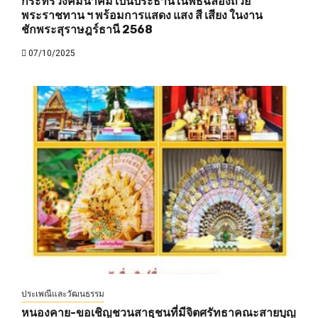
กระทรวงคมนาคม เป็นประธานในพิธีฉลองถ้วย
พระราชทาน ฯ พร้อมการแสดง แสง สี เสียง ในงาน
ชักพระสุราษฎร์ธานี 2568
07/10/2025
ประเพณีและวัฒนธรรม
หนองคาย-ขอเชิญชวนสาธุชนที่มีจิตศรัทธาคณะสายบุญ