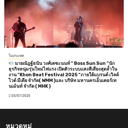
ในประเทศ
นายณัฎฐ์ธนัน วงศ์เตชะนนท์ “ Boss Sun Sun ”นัก
ธุรกิจหนุ่มรุ่นใหม่ไฟแรง เปิดตัวระบบแสงสีเสียงสุดล้ำใน
งาน “Khon Beat Festival 2025 “ภายใต้แบรนด์ เวิลด์
ไวด์ มีเดีย จำกัด( WMM )และ บริษัท มหานครเอ็นเตอร์เท
นเม้นท์ จำกัด ( MHK )
03/07/2025
หมวดหมู่