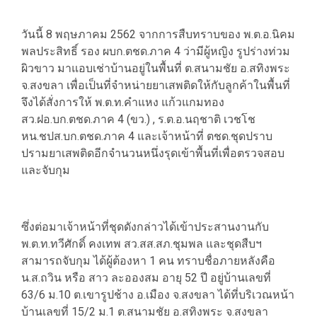
วันนี้ 8 พฤษภาคม 2562 จากการสืบทราบของ พ.ต.อ.นิคม
พลประสิทธิ์ รอง ผบก.ตชด.ภาค 4 ว่ามีผู้หญิง รูปร่างท่วม
ผิวขาว มาแอบเช่าบ้านอยู่ในพื้นที่ ต.สนามชัย อ.สทิงพระ
จ.สงขลา เพื่อเป็นที่จำหน่ายยาเสพติดให้กับลูกค้าในพื้นที่
จึงได้สั่งการให้ พ.ต.ท.คำแหง แก้วแกมทอง
สว.ฝอ.บก.ตชด.ภาค 4 (ขว.) , ร.ต.อ.นฤชาติ เวชโช
หน.ชปส.บก.ตชด.ภาค 4 และเจ้าหน้าที่ ตชด.ชุดปราบ
ปรามยาเสพติดอีกจำนวนหนึ่งรุดเข้าพื้นที่เพื่อตรวจสอบ
และจับกุม
ซึ่งต่อมาเจ้าหน้าที่ชุดดังกล่าวได้เข้าประสานงานกับ
พ.ต.ท.ทวีศักดิ์ คงเทพ สว.สส.สภ.ชุมพล และชุดสืบฯ
สามารถจับกุม ได้ผู้ต้องหา 1 คน ทราบชื่อภายหลังคือ
น.ส.ถวิน หรือ สาว ละอองสม อายุ 52 ปี อยู่บ้านเลขที่
63/6 ม.10 ต.เขารูปช้าง อ.เมือง จ.สงขลา ได้ที่บริเวณหน้า
บ้านเลขที่ 15/2 ม.1 ต.สนามชัย อ.สทิงพระ จ.สงขลา