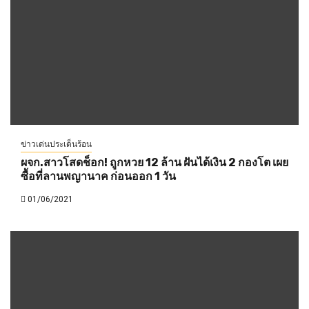
ข่าวเด่นประเด็นร้อน
ผจก.สาวโสดช็อก! ถูกหวย 12 ล้าน ฝันได้เงิน 2 กองโต เผย
ซื้อที่ลานพญานาค ก่อนออก 1 วัน
01/06/2021