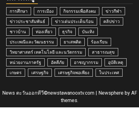
การศึกษา
การเมือง
กิจกรรมเพื่อสังคม
ข่าวกีฬา
ข่าวประชาสัมพันธ์
ข่าวเด่นประเด็นร้อน
คลิปข่าว
ชาวบ้าน
ท่องเที่ยว
ธุรกิจ
บันเทิง
ประเพณีและวัฒนธรรม
ยาเสพติด
ร้องเรียน
วิทยาศาสตร์ เทคโนโลยี และนวัตกรรม
สาธารณสุข
หน่วยงานภาครัฐ
อัคคีภัย
อาชญากรรม
อุบัติเหตุ
เกษตร
เศรษฐกิจ
เศรษฐกิจพอเพียง
ในประเทศ
News ตะวันออกทีวี©newstawanooxtv.com
|
Newsphere
by AF
themes.