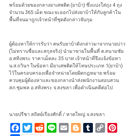
พร้อมด้วยของกลางยาเสพติด (ยาบ้า) ซึ่งแบ่งใส่ถุง 4 ถุง
จำนวน 365 เม็ด ขณะจะออกไปส่งยาบ้าให้กับลูกค้าใน
พื้นที่จนมาถูกเจ้าหน้าที่ชุดดังกล่าวจับกุม
ผู้ต้องหาให้การรับว่า ตนรับยาบ้าดังกล่าวมาจากนายบ่าว
(ไม่ทราบชื่อและสกุลจริง) นำมาขายในพื้นที่ ต.สนามชัย
อ.สทิงพระ ราคาเม็ดละ 35 บาท เจ้าหน้าที่จึงแจ้งข้อหา
น.ส.ถวินฯ ในข้อหา มียาเสพติดให้โทษประเภท 1(ยาบ้า)
ไว้ในครอบครองเพื่อจำหน่ายโดยผิดกฎหมาย พร้อม
ควบคุมผู้ต้องหาและของกลางนำส่งพนักงานสอบสวน
สภ.ชุมพล อ.สทิงพระ จ.สงขลา เพื่อดำเนินคดีต่อไป
นายปรีชา สถิตย์เรืองศักดิ์ / หาดใหญ่ จ.สงขลา
Facebook
Twitter
Reddit
Line
Email
Blogger
Tumblr
Copy
Pint