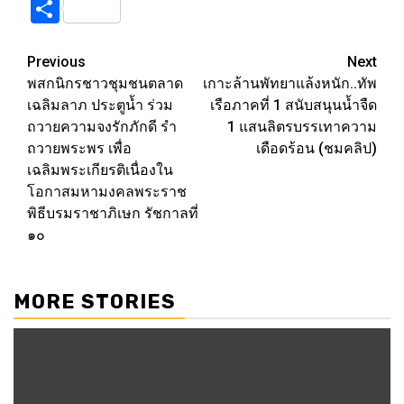
Link
Share
Post
Previous
Next
พสกนิกรชาวชุมชนตลาด
เกาะล้านพัทยาแล้งหนัก..ทัพ
navigation
เฉลิมลาภ ประตูน้ำ ร่วม
เรือภาคที่ 1 สนับสนุนน้ำจืด
ถวายความจงรักภักดี รำ
1 แสนลิตรบรรเทาความ
ถวายพระพร เพื่อ
เดือดร้อน (ชมคลิป)
เฉลิมพระเกียรติเนื่องใน
โอกาสมหามงคลพระราช
พิธีบรมราชาภิเษก รัชกาลที่
๑๐
MORE STORIES