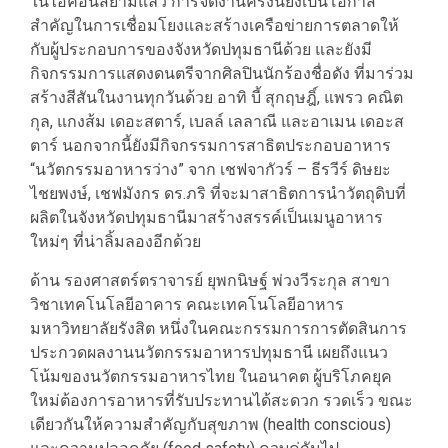
ในไอคอนสยามแล้ว การจัดงานครั้งนี้ยังเป็นโอกาส
สำคัญในการเชื่อมโยงและสร้างเครือข่ายการตลาดให้
กับผู้ประกอบการของจังหวัดปทุมธานีด้วย และยังมี
กิจกรรมการแสดงดนตรีจากศิลปินนักร้องชื่อดัง ที่มาร่วม
สร้างสีสันในงานทุกวันด้วย อาทิ บี้ สุกฤษฎิ์, แพรว คณิต
กุล, แกงส้ม เดอะสตาร์, เบลล์ เลลาณี และอาเมน เดอะส
ตาร์ นอกจากนี้ยังมีกิจกรรมการสาธิตประกอบอาหาร
“นวัตกรรมอาหารว่าง” จาก เชฟจากัวร์ – ธีรวีร์ ดิษยะ
ไชยพงษ์, เชฟมังกร ดร.ภริ ที่จะมาสาธิตการนำวัตถุดิบที่
ผลิตในจังหวัดปทุมธานีมาสร้างสรรค์เป็นเมนูอาหาร
ใหม่ๆ ที่น่าลิ้มลองอีกด้วย
ด้าน รองศาสตร์ตราจารย์ ยุพกนิษฐ์ พ่วงวีระกุล สาขา
วิชาเทคโนโลยีอาคาร คณะเทคโนโลยีอาหาร
มหาวิทยาลัยรังสิต หนึ่งในคณะกรรมการการตัดสินการ
ประกวดผลงานนวัตกรรมอาหารปทุมธานี เผยถึงแนว
โน้มของนวัตกรรมอาหารไทย ในอนาคต ผู้บริโภคยุค
ใหม่ต้องการอาหารที่รับประทานได้สะดวก รวดเร็ว ขณะ
เดียวกันให้ความสำคัญกับสุขภาพ (health conscious)