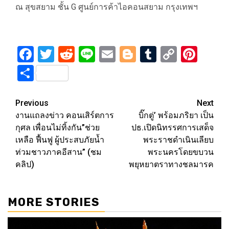
ณ สุขสยาม ชั้น G ศูนย์การค้าไอคอนสยาม กรุงเทพฯ
Facebook
Twitter
Reddit
Line
Email
Blogger
Tumblr
Copy
Pint
Link
Share
Post
Previous
Next
งานแถลงข่าว คอนเสิร์ตการ
บิ๊กตู่’ พร้อมภริยา เป็น
navigation
กุศล เพื่อนไม่ทิ้งกัน”ช่วย
ปธ.เปิดนิทรรศการเสด็จ
เหลือ ฟื้นฟู ผู้ประสบภัยน้ำ
พระราชดำเนินเลียบ
ท่วมชาวภาคอีสาน” (ชม
พระนครโดยขบวน
คลิป)
พยุหยาตราทางชลมารค
MORE STORIES