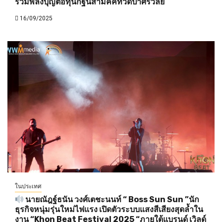
รวมพลังบุญต่อทุนกฐินสามัคคีที่วัดป่าศรีวิลัย
16/09/2025
ในประเทศ
นายณัฎฐ์ธนัน วงศ์เตชะนนท์ “ Boss Sun Sun ”นัก
ธุรกิจหนุ่มรุ่นใหม่ไฟแรง เปิดตัวระบบแสงสีเสียงสุดล้ำใน
งาน “Khon Beat Festival 2025 “ภายใต้แบรนด์ เวิลด์