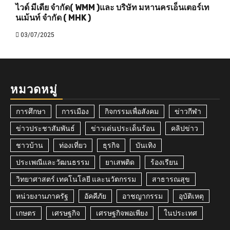
ไวด์ มีเดีย จำกัด( WMM )และ บริษัท มหานครเอ็นเตอร์เท
นเม้นท์ จำกัด ( MHK )
03/07/2025
หมวดหมู่
การศึกษา
การเมือง
กิจกรรมเพื่อสังคม
ข่าวกีฬา
ข่าวประชาสัมพันธ์
ข่าวเด่นประเด็นร้อน
คลิปข่าว
ชาวบ้าน
ท่องเที่ยว
ธุรกิจ
บันเทิง
ประเพณีและวัฒนธรรม
ยาเสพติด
ร้องเรียน
วิทยาศาสตร์ เทคโนโลยี และนวัตกรรม
สาธารณสุข
หน่วยงานภาครัฐ
อัคคีภัย
อาชญากรรม
อุบัติเหตุ
เกษตร
เศรษฐกิจ
เศรษฐกิจพอเพียง
ในประเทศ