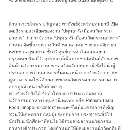
ของประเทศ แล้วนี่ก็คือเศรษฐกิจของจังหวัดปทุมธานี
ด้าน นางชไมพร ขวัญทอง พาณิชย์จังหวัดปทุมธานี เปิด
เผยถึงรายละเอียดของงาน “ปทุมธานี เมืองนวัตกรรม
อาหาร” ว่าการจัดงาน “ปทุมธานี เมืองนวัตกรรมอาหาร”
กำหนดจัดขึ้นระหว่างวันที่ ๓๑ ตุลาคม – ๔ พฤศจิกายน
๒๕๖๒ ณ สุขสยาม ชั้น G ศูนย์การค้าไอคอนสยาม
กรุงเทพฯ นั้น มีวัตถุประสงค์เพื่อประชาสัมพันธ์ศักยภาพ
สินค้านวัตกรรมอาหารของจังหวัดปทุมธานี ซึ่งได้นำผู้
ประกอบการด้านอาหารชั้นแนวหน้าของจังหวัดกว่า ๖๐
คูหา มาร่วมโชว์ศักยภาพของนวัตกรรมอาหารผ่านการ
ออกบูธจำหน่ายสินค้าต่างๆ
ทางจังหวัดยังได้ จัดทำโครงการประกวดผลงาน
นวัตกรรมอาหารปทุมธานี ๒๕๖๒ หรือ Pathum Thani
Food Innopolis contest ๒๐๑๙ ซึ่งเป็นโครงการที่เชิญ
ชวนให้เกษตรกร กลุ่มผู้ประกอบการ ประชาชนทั่วไป
นักเรียน นักศึกษาที่สนใจ ได้ร่วมส่งผลงานนวัตกรรม
อาหารเข้าประกวด โดยกำหนดให้ผู้ส่งผลงานนำวัตถุดิบที่