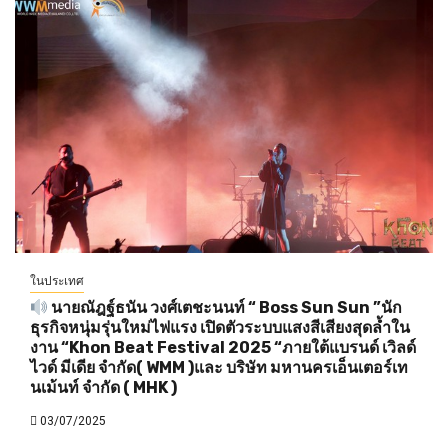
ในประเทศ
นายณัฎฐ์ธนัน วงศ์เตชะนนท์ “ Boss Sun Sun ”นัก
ธุรกิจหนุ่มรุ่นใหม่ไฟแรง เปิดตัวระบบแสงสีเสียงสุดล้ำใน
งาน “Khon Beat Festival 2025 “ภายใต้แบรนด์ เวิลด์
ไวด์ มีเดีย จำกัด( WMM )และ บริษัท มหานครเอ็นเตอร์เท
นเม้นท์ จำกัด ( MHK )
03/07/2025