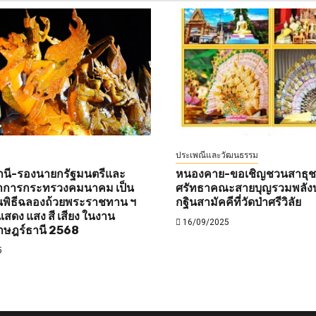
ประเพณีและวัฒนธรรม
านี-รองนายกรัฐมนตรีและ
หนองคาย-ขอเชิญชวนสาธุชนท
ว่าการกระทรวงคมนาคม เป็น
ศรัทธาคณะสายบุญรวมพลังบ
พิธีฉลองถ้วยพระราชทาน ฯ
กฐินสามัคคีที่วัดป่าศรีวิลัย
สดง แสง สี เสียง ในงาน
16/09/2025
าษฎร์ธานี 2568
5