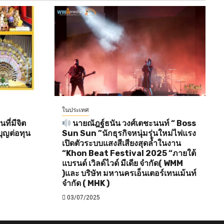
ในประเทศ
ี่มีจิต
นายณัฎฐ์ธนัน วงศ์เตชะนนท์ “ Boss
ุญต่อทุน
Sun Sun ”นักธุรกิจหนุ่มรุ่นใหม่ไฟแรง
เปิดตัวระบบแสงสีเสียงสุดล้ำในงาน
“Khon Beat Festival 2025 “ภายใต้
แบรนด์ เวิลด์ไวด์ มีเดีย จำกัด( WMM
)และ บริษัท มหานครเอ็นเตอร์เทนเม้นท์
จำกัด ( MHK )
03/07/2025